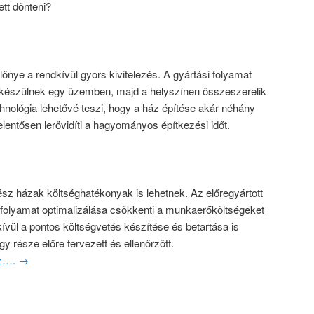
tt dönteni?
nye a rendkívül gyors kivitelezés. A gyártási folyamat
elkészülnek egy üzemben, majd a helyszínen összeszerelik
chnológia lehetővé teszi, hogy a ház építése akár néhány
elentősen lerövidíti a hagyományos építkezési időt.
kész házak költséghatékonyak is lehetnek. Az előregyártott
 folyamat optimalizálása csökkenti a munkaerőköltségeket
kívül a pontos költségvetés készítése és betartása is
y része előre tervezett és ellenőrzött.
oz….
→