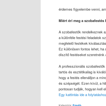
érdemes figyelembe venni, am
Miért éri meg a szobafesté
A szobafestők rendelkeznek a
a különféle festési feladatok 
megfelelő festékek kiválasztás
Ez különösen fontos lehet, ha s
díszítő festéseket szeretnénk 
A professzionális szobafestő
tartós és esztétikailag is kivá
hogy a festés ellenálljon a mi
és szépségét. Ezen kívül, a h
pontosan tudják, hogyan kell el
Egy kattintás ide a folytatásh
Kategória:
Egyéb