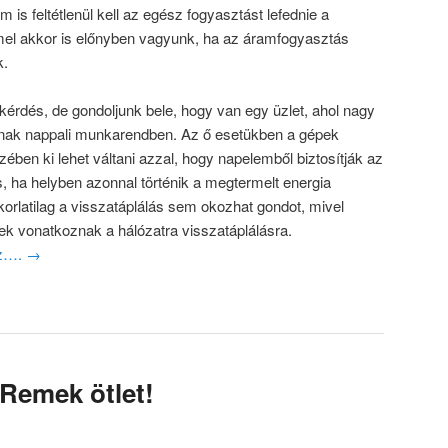
is feltétlenül kell az egész fogyasztást lefednie a
el akkor is előnyben vagyunk, ha az áramfogyasztás
k.
kérdés, de gondoljunk bele, hogy van egy üzlet, ahol nagy
znak nappali munkarendben. Az ő esetükben a gépek
zében ki lehet váltani azzal, hogy napelemből biztosítják az
, ha helyben azonnal történik a megtermelt energia
orlatilag a visszatáplálás sem okozhat gondot, mivel
k vonatkoznak a hálózatra visszatáplálásra.
oz….
→
 Remek ötlet!