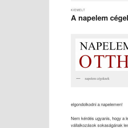
KIEMELT
A napelem cégek
Közzétéve
2024-01-11
Szerző:
napelem cégeknek
elgondolkodni a napelemen!
Nem kérdés ugyanis, hogy a l
vállalkozások sokaságának le