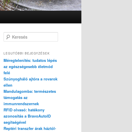
K
e
r
e
LEGUTÓBBI BEJEGYZÉSEK
s
Méregtelenítés: tudatos lépés
é
az egészségesebb életmód
s
felé
Szúnyogháló ajtóra a rovarok
ellen
Mandulagomba: természetes
támogatás az
immunrendszernek
RFID olvasó: hatékony
azonosítás a BravoAutoID
segítségével
Reptéri transzfer árak háztól-