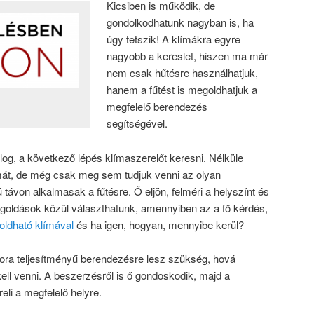
Kicsiben is működik, de
gondolkodhatunk nagyban is, ha
úgy tetszik! A klímákra egyre
nagyobb a kereslet, hiszen ma már
nem csak hűtésre használhatjuk,
hanem a fűtést is megoldhatjuk a
megfelelő berendezés
segítségével.
log, a következő lépés klímaszerelőt keresni. Nélküle
mát, de még csak meg sem tudjuk venni az olyan
ávon alkalmasak a fűtésre. Ő eljön, felméri a helyszínt és
megoldások közül választhatunk, amennyiben az a fő kérdés,
oldható klímával
és ha igen, hogyan, mennyibe kerül?
ora teljesítményű berendezésre lesz szükség, hová
kell venni. A beszerzésről is ő gondoskodik, majd a
reli a megfelelő helyre.