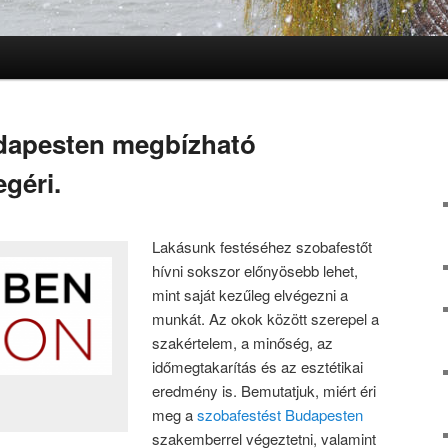
dapesten megbízható
géri.
Lakásunk festéséhez szobafestőt
hívni sokszor előnyösebb lehet,
mint saját kezűleg elvégezni a
munkát. Az okok között szerepel a
szakértelem, a minőség, az
időmegtakarítás és az esztétikai
eredmény is. Bemutatjuk, miért éri
meg a
szobafestést Budapesten
szakemberrel végeztetni, valamint