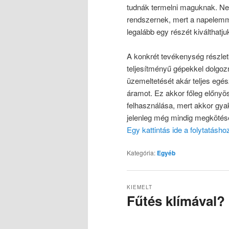
tudnák termelni maguknak. Nem 
rendszernek, mert a napelemm
legalább egy részét kiválthatju
A konkrét tevékenység részlet
teljesítményű gépekkel dolgo
üzemeltetését akár teljes egés
áramot. Ez akkor főleg előnyös
felhasználása, mert akkor gyak
jelenleg még mindig megkötése
Egy kattintás ide a folytatásh
Kategória:
Egyéb
KIEMELT
Fűtés klímával?
Közzétéve
2024-01-09
Szerző: