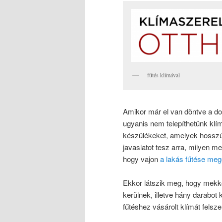
fűtés klímával
Amikor már el van döntve a do
ugyanis nem telepíthetünk klí
készülékeket, amelyek hosszú t
javaslatot tesz arra, milyen 
hogy vajon
a lakás fűtése meg
Ekkor látszik meg, hogy mekk
kerülnek, illetve hány darabot 
fűtéshez vásárolt klímát felsze