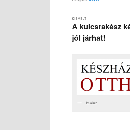
KIEMELT
A kulcsrakész ké
jól járhat!
Közzétéve
2024-06-06
Szerző:
készház