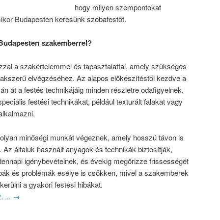
hogy milyen szempontokat
ikor Budapesten keresünk szobafestőt.
s Budapesten szakemberrel?
zzal a szakértelemmel és tapasztalattal, amely szükséges
szakszerű elvégzéséhez. Az alapos előkészítéstől kezdve a
án át a festés technikájáig minden részletre odafigyelnek.
peciális festési technikákat, például texturált falakat vagy
alkalmazni.
k olyan minőségi munkát végeznek, amely hosszú távon is
ló. Az általuk használt anyagok és technikák biztosítják,
ndennapi igénybevételnek, és évekig megőrizze frissességét
ibák és problémák esélye is csökken, mivel a szakemberek
kerülni a gyakori festési hibákat.
oz….
→