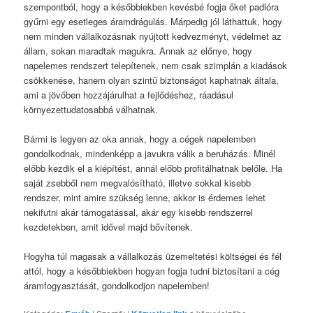
szempontból, hogy a későbbiekben kevésbé fogja őket padlóra
gyűrni egy esetleges áramdrágulás. Márpedig jól láthattuk, hogy
nem minden vállalkozásnak nyújtott kedvezményt, védelmet az
állam, sokan maradtak magukra. Annak az előnye, hogy
napelemes rendszert telepítenek, nem csak szimplán a kiadások
csökkenése, hanem olyan szintű biztonságot kaphatnak általa,
ami a jövőben hozzájárulhat a fejlődéshez, ráadásul
környezettudatosabbá válhatnak.
Bármi is legyen az oka annak, hogy a cégek napelemben
gondolkodnak, mindenképp a javukra válik a beruházás. Minél
előbb kezdik el a kiépítést, annál előbb profitálhatnak belőle. Ha
saját zsebből nem megvalósítható, illetve sokkal kisebb
rendszer, mint amire szükség lenne, akkor is érdemes lehet
nekifutni akár támogatással, akár egy kisebb rendszerrel
kezdetekben, amit idővel majd bővítenek.
Hogyha túl magasak a vállalkozás üzemeltetési költségei és fél
attól, hogy a későbbiekben hogyan fogja tudni biztosítani a cég
áramfogyasztását, gondolkodjon napelemben!