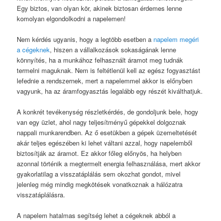
Egy biztos, van olyan kör, akinek biztosan érdemes lenne
komolyan elgondolkodni a napelemen!
Nem kérdés ugyanis, hogy a legtöbb esetben a
napelem megéri
a cégeknek
, hiszen a vállalkozások sokaságának lenne
könnyítés, ha a munkához felhasznált áramot meg tudnák
termelni maguknak. Nem is feltétlenül kell az egész fogyasztást
lefednie a rendszernek, mert a napelemmel akkor is előnyben
vagyunk, ha az áramfogyasztás legalább egy részét kiválthatjuk.
A konkrét tevékenység részletkérdés, de gondoljunk bele, hogy
van egy üzlet, ahol nagy teljesítményű gépekkel dolgoznak
nappali munkarendben. Az ő esetükben a gépek üzemeltetését
akár teljes egészében ki lehet váltani azzal, hogy napelemből
biztosítják az áramot. Ez akkor főleg előnyös, ha helyben
azonnal történik a megtermelt energia felhasználása, mert akkor
gyakorlatilag a visszatáplálás sem okozhat gondot, mivel
jelenleg még mindig megkötések vonatkoznak a hálózatra
visszatáplálásra.
A napelem hatalmas segítség lehet a cégeknek abból a