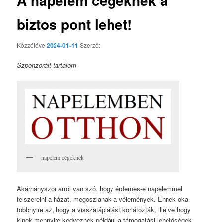
A napelem cégeknek a
biztos pont lehet!
Közzétéve
2024-01-11
Szerző:
Szponzorált tartalom
napelem cégeknek
Akárhányszor arról van szó, hogy érdemes-e napelemmel
felszerelni a házat, megoszlanak a vélemények. Ennek oka
többnyire az, hogy a visszatáplálást korlátozták, illetve hogy
kinek mennyire kedveznek például a támogatási lehetőségek.