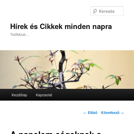
Kere
Hírek és Cikkek minden napra
Trafikklub…
Fő
Kezdőlap
Kapcsolat
Tovább
menü
az
Bejegyzés
←
Előző
Következő
→
navigáció
elsődleges
tartalomra