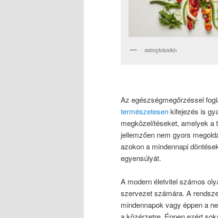
méregtelenítés
Az egészségmegőrzéssel fogl
természetesen
kifejezés is gy
megközelítéseket, amelyek a 
jellemzően nem gyors megol
azokon a mindennapi döntések
egyensúlyát.
A modern életvitel számos olya
szervezet számára. A rendsze
mindennapok vagy éppen a nem
a közérzetre. Éppen ezért sok