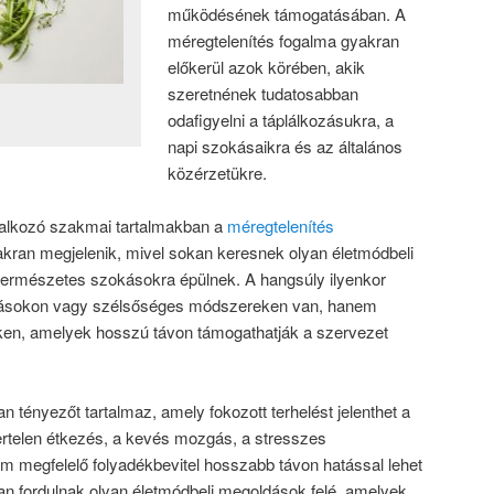
működésének támogatásában. A
méregtelenítés fogalma gyakran
előkerül azok körében, akik
szeretnének tudatosabban
odafigyelni a táplálkozásukra, a
napi szokásaikra és az általános
közérzetükre.
alkozó szakmai tartalmakban a
méregtelenítés
akran megjelenik, mivel sokan keresnek olyan életmódbeli
természetes szokásokra épülnek. A hangsúly ilyenkor
dásokon vagy szélsőséges módszereken van, hanem
en, amelyek hosszú távon támogathatják a szervezet
n tényezőt tartalmaz, amely fokozott terhelést jelenthet a
rtelen étkezés, a kevés mozgás, a stresszes
 megfelelő folyadékbevitel hosszabb távon hatással lehet
an fordulnak olyan életmódbeli megoldások felé, amelyek