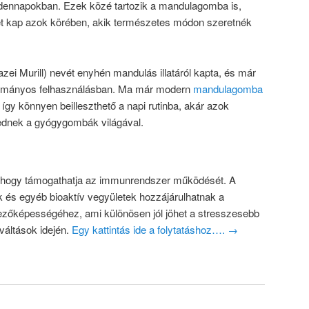
dennapokban. Ezek közé tartozik a mandulagomba is,
t kap azok körében, akik természetes módon szeretnék
ei Murill) nevét enyhén mandulás illatáról kapta, és már
gyományos felhasználásban. Ma már modern
mandulagomba
 így könnyen beilleszthető a napi rutinba, akár azok
ednek a gyógygombák világával.
, hogy támogathatja az immunrendszer működését. A
k és egyéb bioaktív vegyületek hozzájárulhatnak a
zőképességéhez, ami különösen jól jöhet a stresszesebb
áltások idején.
Egy kattintás ide a folytatáshoz….
→