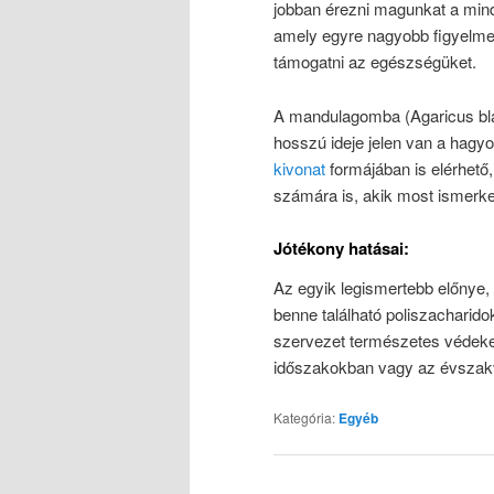
jobban érezni magunkat a min
amely egyre nagyobb figyelme
támogatni az egészségüket.
A mandulagomba (Agaricus blaz
hosszú ideje jelen van a ha
kivonat
formájában is elérhető,
számára is, akik most ismerk
Jótékony hatásai:
Az egyik legismertebb előnye
benne található poliszacharido
szervezet természetes védeke
időszakokban vagy az évszakv
Kategória:
Egyéb