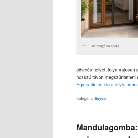
szúnyogháló ajtóra
pihenés helyett folyamatosan a
hosszú távon megszüntetheti e
Egy kattintás ide a folytatásh
Kategória:
Egyéb
Mandulagomba: 