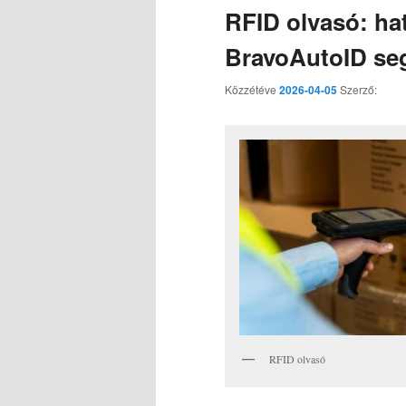
RFID olvasó: ha
BravoAutoID seg
Közzétéve
2026-04-05
Szerző:
RFID olvasó