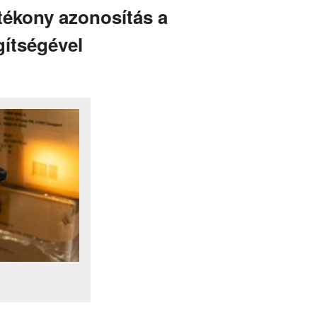
tékony azonosítás a
ítségével