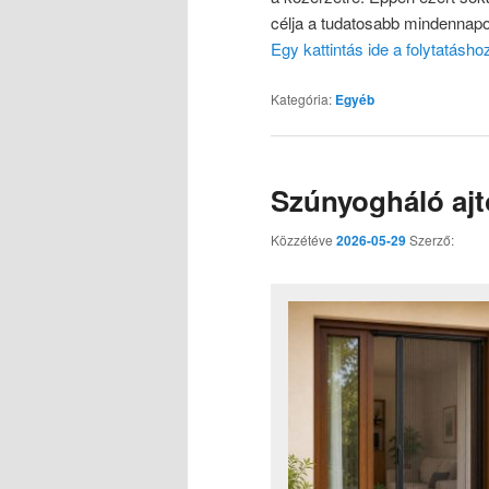
célja a tudatosabb mindennap
Egy kattintás ide a folytatásh
Kategória:
Egyéb
Szúnyogháló ajtó
Közzétéve
2026-05-29
Szerző: