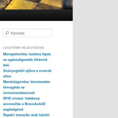
K
e
r
e
LEGUTÓBBI BEJEGYZÉSEK
s
Méregtelenítés: tudatos lépés
é
az egészségesebb életmód
s
felé
Szúnyogháló ajtóra a rovarok
ellen
Mandulagomba: természetes
támogatás az
immunrendszernek
RFID olvasó: hatékony
azonosítás a BravoAutoID
segítségével
Reptéri transzfer árak háztól-